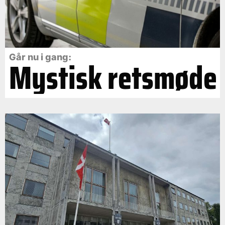
Går nu i gang:
Mystisk retsmøde