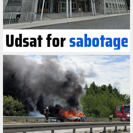
Udsat for
sabotage