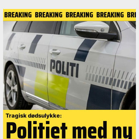
NG
BREAKING
BREAKING
BREAKING
BREAKING
BR
Politiet med ny
Tragisk dødsulykke: