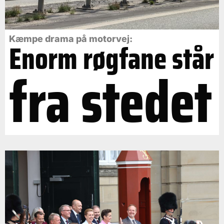
Kæmpe drama på motorvej:
Enorm røgfane står
fra stedet