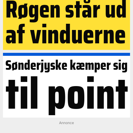
Røgen står ud
af vinduerne
Sønderjyske kæmper sig
til point
Annonce