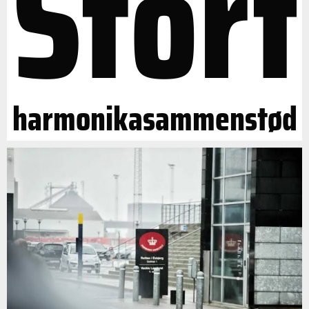
Stort
harmonikasammenstød