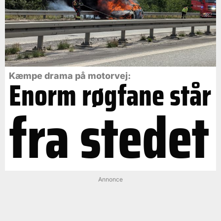
Kæmpe drama på motorvej:
Enorm røgfane står
fra stedet
Annonce