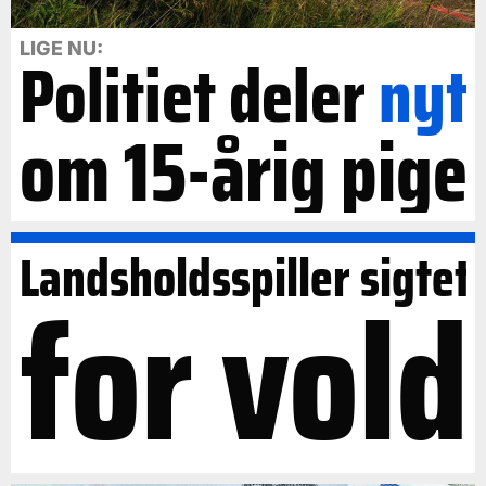
LIGE NU:
Politiet deler
nyt
om 15-årig pige
Landsholdsspiller sigtet
for vold