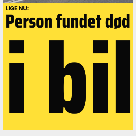
i bil
LIGE NU:
Person fundet død