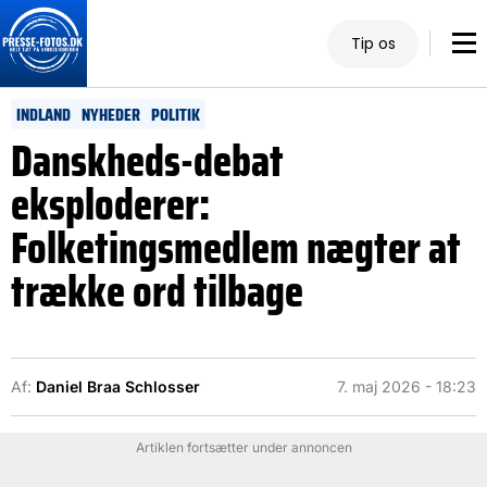
Tip os
INDLAND
NYHEDER
POLITIK
Danskheds-debat
eksploderer:
Folketingsmedlem nægter at
trække ord tilbage
Af:
Daniel Braa Schlosser
7. maj 2026 - 18:23
Artiklen fortsætter under annoncen