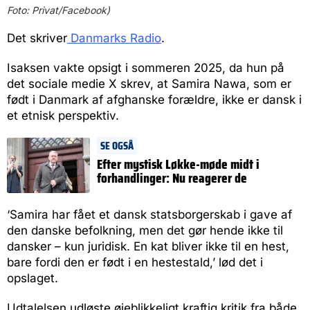
Foto: Privat/Facebook)
Det skriver
Danmarks Radio
.
Isaksen vakte opsigt i sommeren 2025, da hun på
det sociale medie X skrev, at Samira Nawa, som er
født i Danmark af afghanske forældre, ikke er dansk i
et etnisk perspektiv.
SE OGSÅ
Efter mystisk Løkke-møde midt i
forhandlinger: Nu reagerer de
‘Samira har fået et dansk statsborgerskab i gave af
den danske befolkning, men det gør hende ikke til
dansker – kun juridisk. En kat bliver ikke til en hest,
bare fordi den er født i en hestestald,’ lød det i
opslaget.
Udtalelsen udløste øjeblikkeligt kraftig kritik fra både