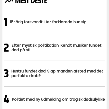
MEST LÆSTE
1
15-årig forsvandt: Her forklarede hun sig
2
Efter mystisk politikation: Kendt musiker fundet
død på sti
3
Hustru fundet død: Slap manden afsted med det
perfekte drab?
4
Politiet med ny udmelding om tragisk dødsulykke