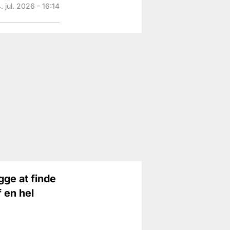
. jul. 2026 - 16:14
gge at finde
f en hel