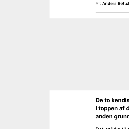
Af:
Anders Bøttc
De to kendis
i toppen af 
anden grund