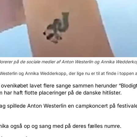
florerer på de sociale medier af Anton Westerlin og Annika Wedderko
esterlin og Annika Wedderkopp, der lige nu er til at finde i toppen af
 ovenikøbet lavet flere sange sammen herunder “Blodigt
 har haft flotte placeringer på de danske hitlister.
sdag spillede Anton Westerlin en campkoncert på festivale
ika også op og sang med på deres fælles numre.