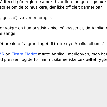
på Reddit går rygterne amok, hvor flere brugere lige n
eorier om de to musikere, der ikke officielt danner par.
 gossip”, skriver en bruger.
r valgte en humoristisk vinkel på kysseriet, da Annika
ne sange.
 ét breakup fra grundlaget til to-tre nye Annika albums”
ØR
og
Ekstra Bladet
mødte Annika i mediebyen, men he
ed pressen, og derfor har musikerne ikke bekræftet rygt