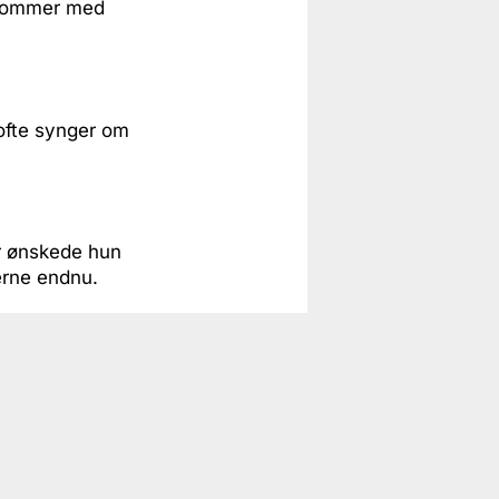
u kommer med
 ofte synger om
r ønskede hun
erne endnu.