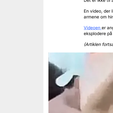
Det er ikke til 
En video, der 
armene om hina
Videoen
er an
eksplodere på
(Artiklen forts