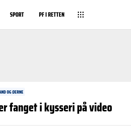
SPORT
PF I RETTEN
AND OG ØERNE
r fanget i kysseri på video