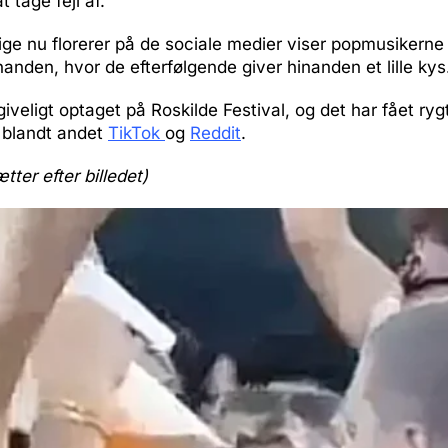
at tage fejl af.
lige nu florerer på de sociale medier viser popmusiker
nden, hvor de efterfølgende giver hinanden et lille kys
giveligt optaget på Roskilde Festival, og det har fået rygt
 blandt andet
TikTok
og
Reddit
.
ætter efter billedet)