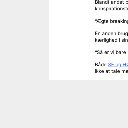
Blandt andet 
konspirationst
“Ægte breaking
En anden bruge
kærlighed i si
“Så er vi bare
Både
SE og H
ikke at tale m