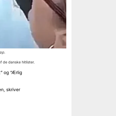
pp.
 de danske hitlister.
” og “Ærlig
n, skriver