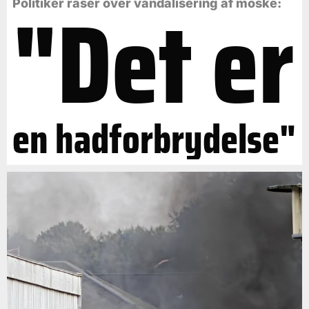
"Det er
Politiker raser over vandalisering af moske:
en hadforbrydelse"