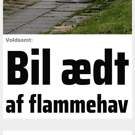
Bil ædt
Voldsomt:
af flammehav