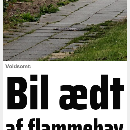
Bil ædt
Voldsomt:
af flammehav