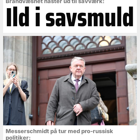
Ild i savsmuld
Brandvæsnet haster ud til savværk:
Messerschmidt på tur med pro-russisk
politiker: