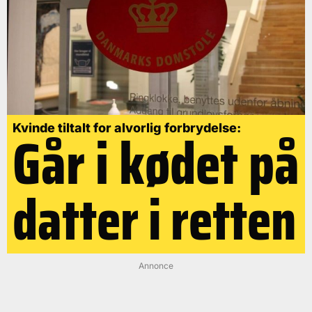
Går i kødet på
Kvinde tiltalt for alvorlig forbrydelse:
datter i retten
Annonce