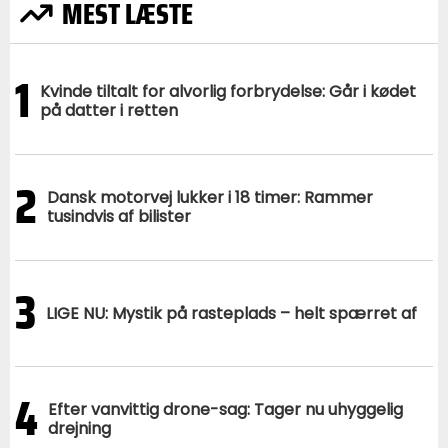
MEST LÆSTE
1
Kvinde tiltalt for alvorlig forbrydelse: Går i kødet
på datter i retten
2
Dansk motorvej lukker i 18 timer: Rammer
tusindvis af bilister
3
LIGE NU: Mystik på rasteplads – helt spærret af
4
Efter vanvittig drone-sag: Tager nu uhyggelig
drejning