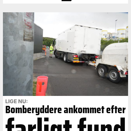
LIGE NU:
Bomberyddere ankommet efter
farligt fund