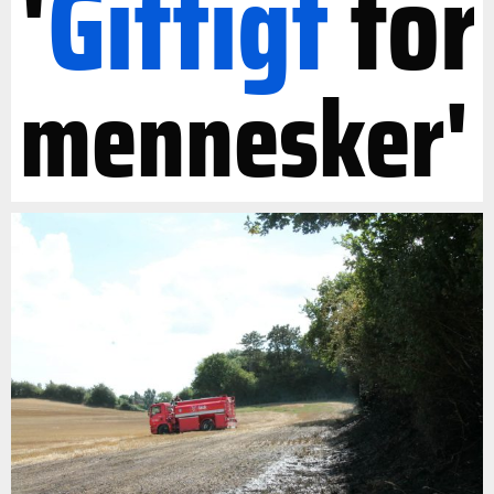
'
Giftigt
for
mennesker'