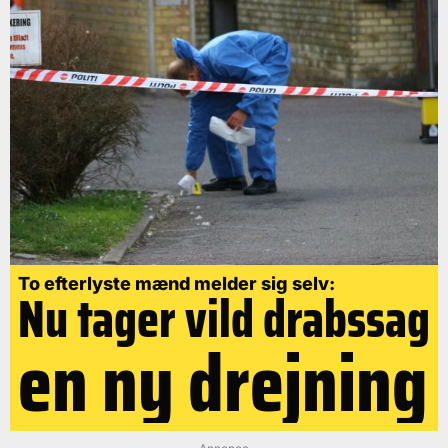
To efterlyste mænd melder sig selv:
Nu tager vild drabssag
en ny drejning