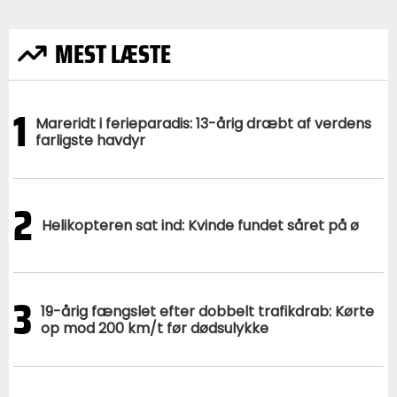
MEST LÆSTE
1
Mareridt i ferieparadis: 13-årig dræbt af verdens
farligste havdyr
2
Helikopteren sat ind: Kvinde fundet såret på ø
3
19-årig fængslet efter dobbelt trafikdrab: Kørte
op mod 200 km/t før dødsulykke