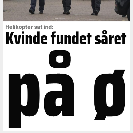
på ø
Helikopter sat ind:
Kvinde fundet såret