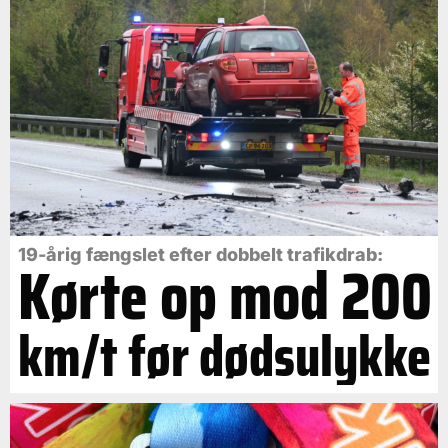
19-årig fængslet efter dobbelt trafikdrab:
Kørte op mod 200
km/t før dødsulykke