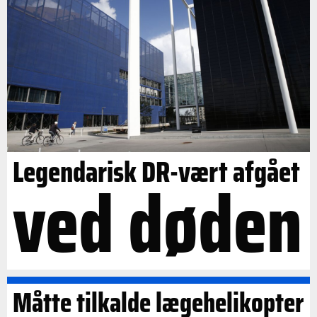
Legendarisk DR-vært afgået
ved døden
Måtte tilkalde lægehelikopter