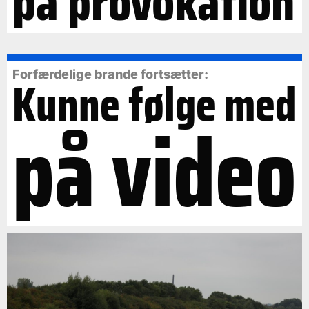
på provokation
Forfærdelige brande fortsætter:
Kunne følge med
på video