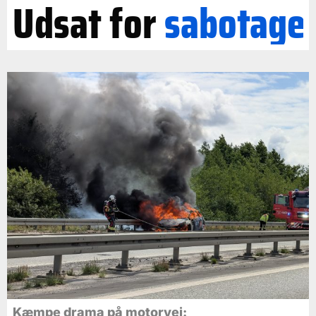
Udsat for
sabotage
Kæmpe drama på motorvej: