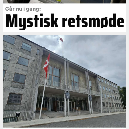
Går nu i gang:
Mystisk retsmøde