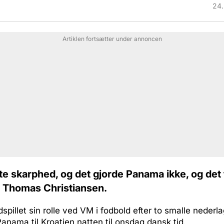
24.
Artiklen fortsætter under annoncen
te skarphed, og det gjorde Panama ikke, og det 
 Thomas Christiansen.
pillet sin rolle ved VM i fodbold efter to smalle nederla
anama til Kroatien natten til onsdag dansk tid.