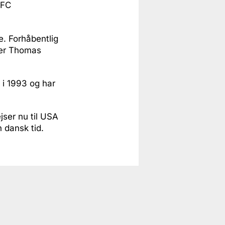
 FC
re. Forhåbentlig
iger Thomas
 i 1993 og har
ser nu til USA
 dansk tid.