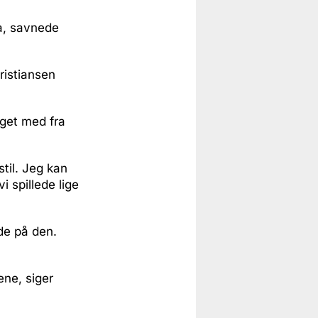
a, savnede
ristiansen
oget med fra
stil. Jeg kan
i spillede lige
de på den.
ene, siger