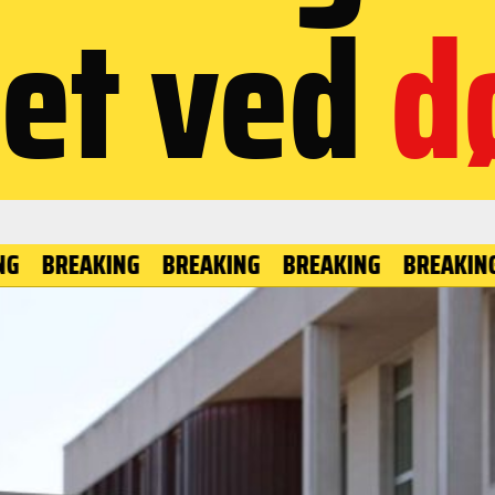
et ved
d
REAKING
BREAKING
BREAKING
BREAKING
BR