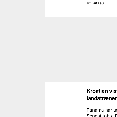
Af:
Ritzau
Kroatien vis
landstræner
Panama har uds
Senest tabte P