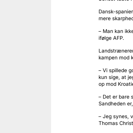
Dansk-spanier
mere skarphed 
– Man kan ikk
ifølge AFP.
Landstræneren
kampen mod k
– Vi spillede g
kun sige, at je
op mod Kroati
– Det er bare 
Sandheden er, 
– Jeg synes, v
Thomas Christ