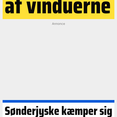
af vinduerne
Annonce
Sønderjyske kæmper sig