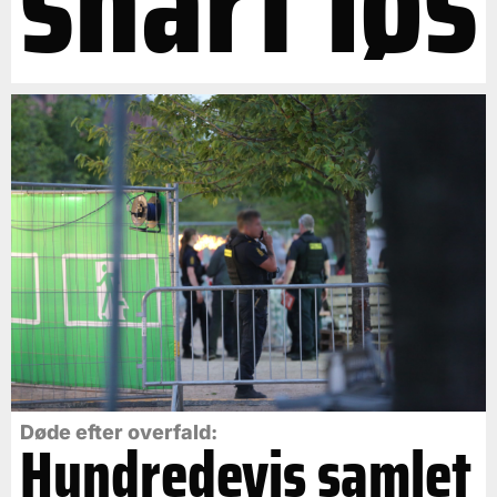
snart løs
Døde efter overfald:
Hundredevis samlet