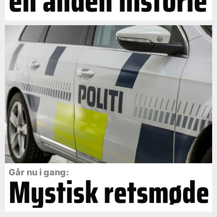
en anden historie
Går nu i gang:
Mystisk retsmøde