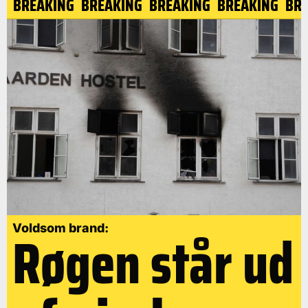
NG
BREAKING
BREAKING
BREAKING
BREAKING
BR
Røgen står ud
Voldsom brand: