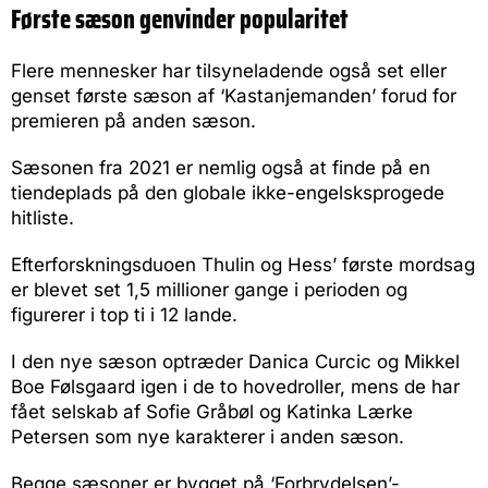
Første sæson genvinder popularitet
Flere mennesker har tilsyneladende også set eller
genset første sæson af ‘Kastanjemanden’ forud for
premieren på anden sæson.
Sæsonen fra 2021 er nemlig også at finde på en
tiendeplads på den globale ikke-engelsksprogede
hitliste.
Efterforskningsduoen Thulin og Hess’ første mordsag
er blevet set 1,5 millioner gange i perioden og
figurerer i top ti i 12 lande.
I den nye sæson optræder Danica Curcic og Mikkel
Boe Følsgaard igen i de to hovedroller, mens de har
fået selskab af Sofie Gråbøl og Katinka Lærke
Petersen som nye karakterer i anden sæson.
Begge sæsoner er bygget på ‘Forbrydelsen’-