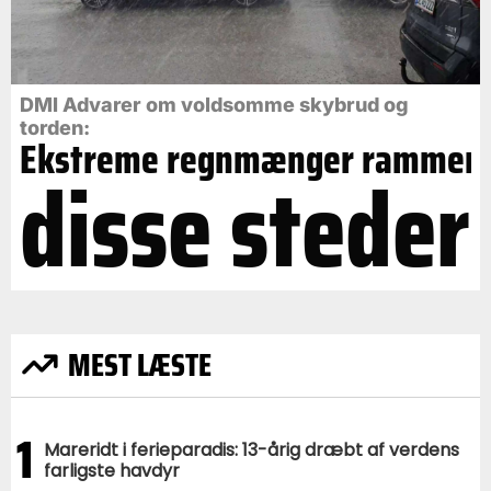
DMI Advarer om voldsomme skybrud og
torden:
Ekstreme regnmænger rammer
disse steder
MEST LÆSTE
1
Mareridt i ferieparadis: 13-årig dræbt af verdens
farligste havdyr