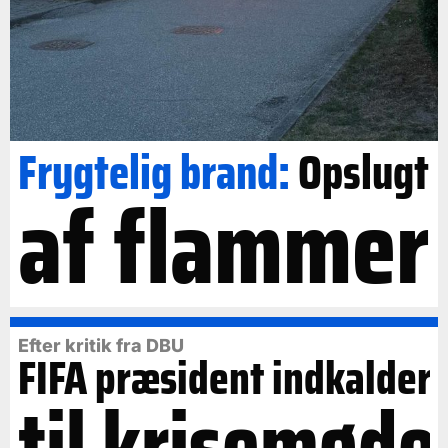
Frygtelig brand:
Opslugt
af flammer
Efter kritik fra DBU
FIFA præsident indkalder
til krisemøde