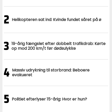
2
Helikopteren sat ind: Kvinde fundet såret på ø
3
19-årig fængslet efter dobbelt trafikdrab: Kørte
op mod 200 km/t før dødsulykke
4
Massiv udrykning til storbrand: Beboere
evakueret
5
Politiet efterlyser 15-årig: Hvor er hun?