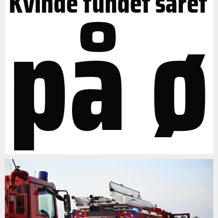
på ø
Kvinde fundet såret