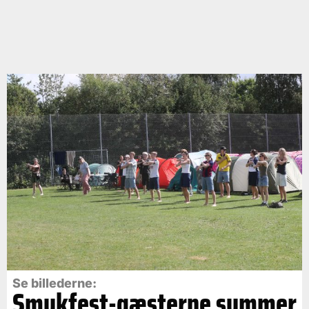
Se billederne:
Smukfest-gæsterne summer