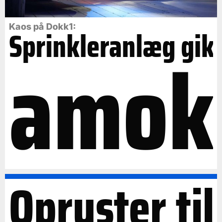
Kaos på Dokk1:
Sprinkleranlæg gik
amok
Opruster til