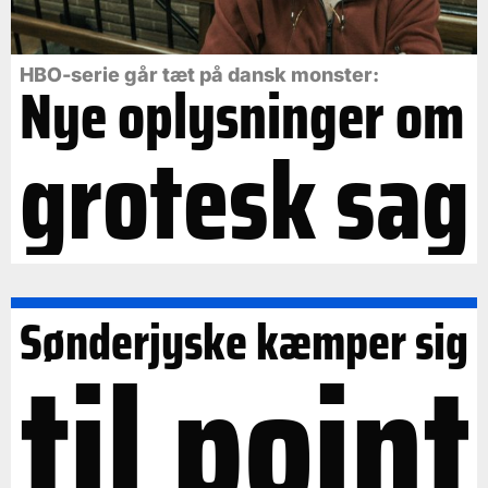
HBO-serie går tæt på dansk monster:
Nye oplysninger om
grotesk sag
Sønderjyske kæmper sig
til point