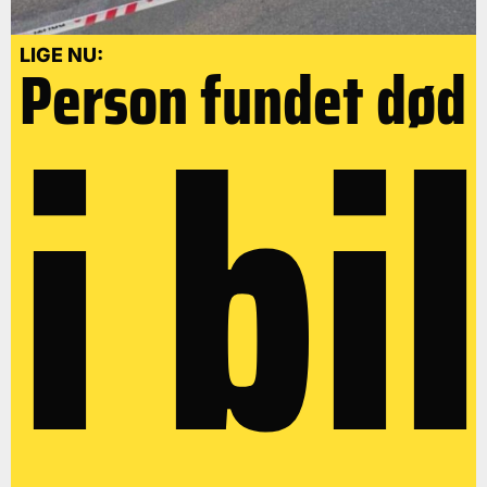
i bil
LIGE NU:
Person fundet død