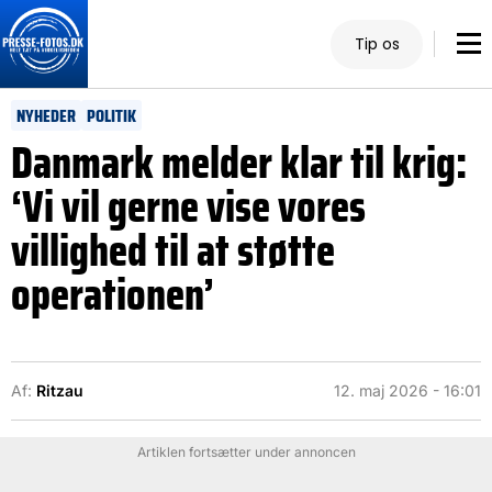
Tip os
NYHEDER
POLITIK
Danmark melder klar til krig:
‘Vi vil gerne vise vores
villighed til at støtte
operationen’
Af:
Ritzau
12. maj 2026 - 16:01
Artiklen fortsætter under annoncen