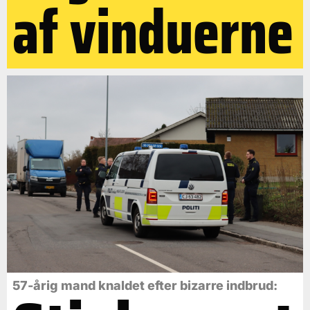
af vinduerne
57-årig mand knaldet efter bizarre indbrud: