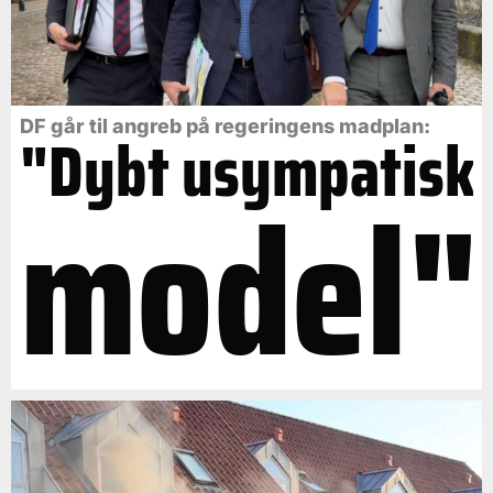
DF går til angreb på regeringens madplan:
"Dybt usympatisk
model"