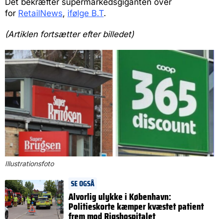
Det bekræfter supermarkedsgiganten over
for
RetailNews
,
ifølge B.T
.
(Artiklen fortsætter efter billedet)
Illustrationsfoto
SE OGSÅ
Alvorlig ulykke i København:
Politieskorte kæmper kvæstet patient
frem mod Rigshospitalet