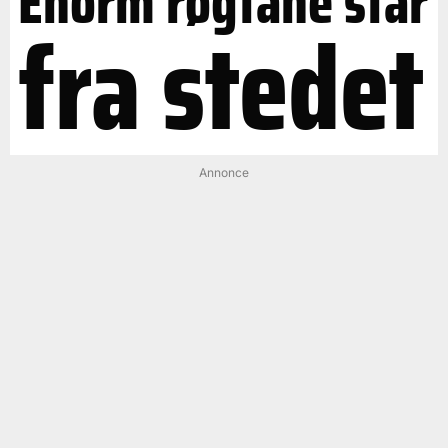
Enorm røgfane står
fra stedet
Annonce