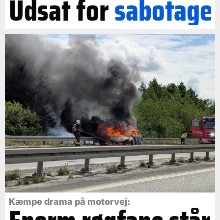
Udsat for
sabotage
Kæmpe drama på motorvej: