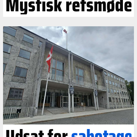
Mystisk retsmøde
Udsat for
sabotage