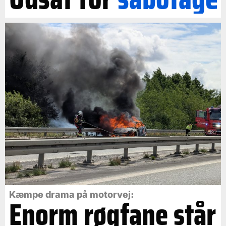
Kæmpe drama på motorvej:
Enorm røgfane står