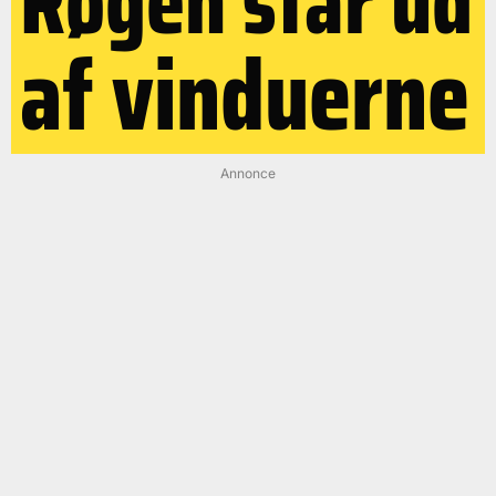
Røgen står ud
af vinduerne
Annonce