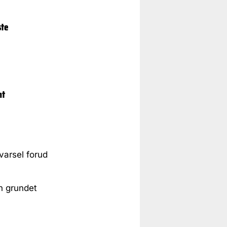
ste
nt
varsel forud
n grundet