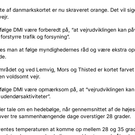
e af danmarkskortet er nu skraveret orange. Det vil sige
ejr.
følge DMI være forberedt på, “at vejrudviklingen kan på
orstyrre trafik og forsyning”.
les man at følge myndighedernes råd og være ekstra 
de.
rådet og ved Lemvig, Mors og Thisted er kortet farvet g
ien voldsomt vejr.
ifølge DMI være opmærksom på, at “vejrudviklingen kan 
udendørsaktiviteter”.
der tale om en hedebølge, når gennemsnittet af de højes
over tre sammenhængende dage overstiger 28 grader.
entes temperaturen at komme op mellem 28 og 35 grad