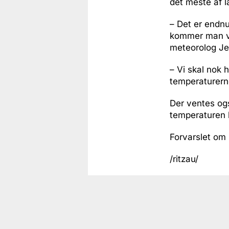
det meste af l
– Det er endnu
kommer man væ
meteorolog Je
– Vi skal nok 
temperaturerne
Der ventes ogs
temperaturen h
Forvarslet om
/ritzau/