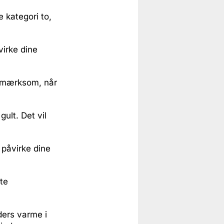
 kategori to,
virke dine
opmærksom, når
ult. Det vil
påvirke dine
te
ers varme i