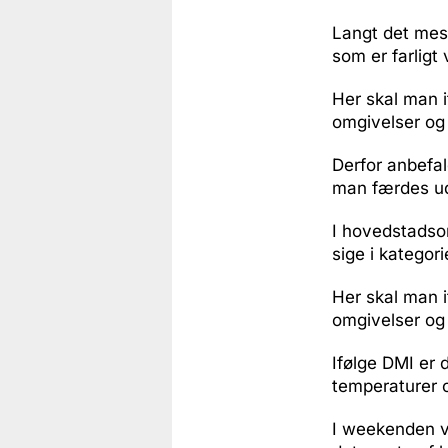
Langt det mest
som er farligt v
Her skal man i
omgivelser og f
Derfor anbefa
man færdes u
I hovedstadsom
sige i kategor
Her skal man 
omgivelser og 
Ifølge DMI er 
temperaturer 
I weekenden v