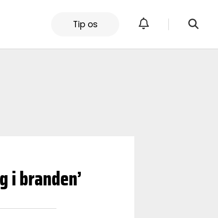
Tip os
g i branden’