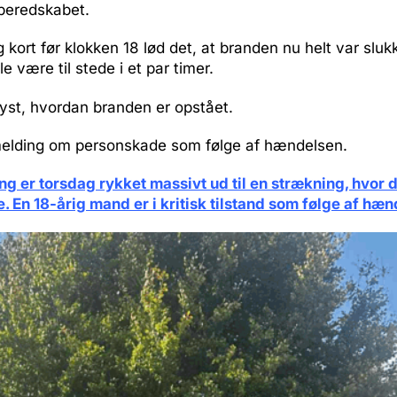
 beredskabet.
g kort før klokken 18 lød det, at branden nu helt var sluk
le være til stede i et par timer.
lyst, hvordan branden er opstået.
melding om personskade som følge af hændelsen.
ing er torsdag rykket massivt ud til en strækning, hvor d
e. En 18-årig mand er i kritisk tilstand som følge af hæ