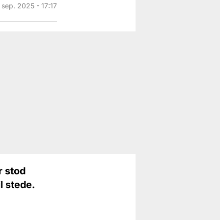
 sep. 2025 - 17:17
r stod
l stede.