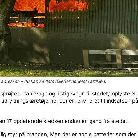
 adressen – du kan se flere billeder nederst i artiklen.
 sprøjter 1 tankvogn og 1 stigevogn til stedet,’ oplyste N
drykningskøretøjerne, der er rekvireret til indsatsen p
en 17 opdaterede kredsen endnu en gang fra stedet.
elig styr på branden, Men der er nogle batterier som de