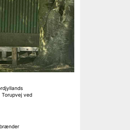
ordjyllands
å Torupvej ved
r brænder