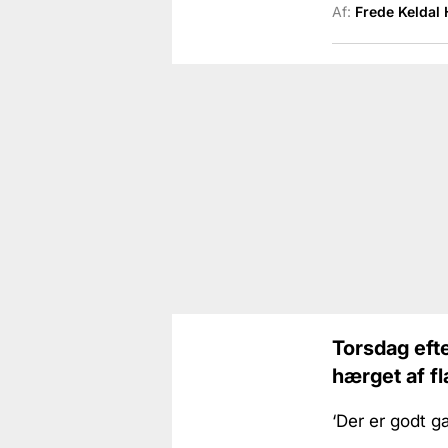
Af:
Frede Keldal
Torsdag eft
hærget af fl
‘Der er godt g