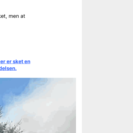
ket, men at
er er sket en
ndelsen.