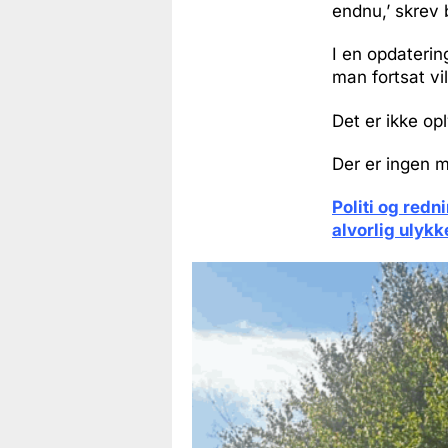
endnu,’ skrev
I en opdaterin
man fortsat vil
Det er ikke op
Der er ingen 
Politi og redn
alvorlig ulykk