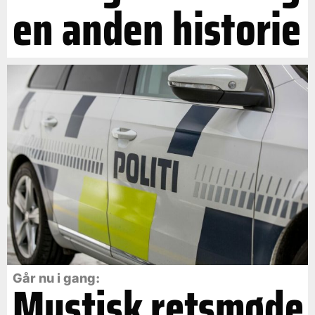
en anden historie
Går nu i gang:
Mystisk retsmøde