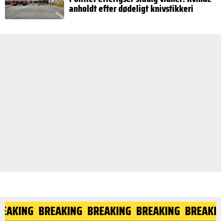
anholdt efter dødeligt knivstikkeri
REAKING
BREAKING
BREAKING
BREAKING
BREAKI