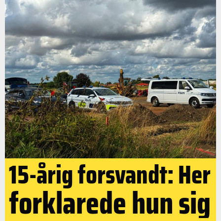
15-årig forsvandt: Her
forklarede hun sig