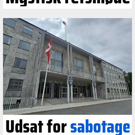
Udsat for
sabotage