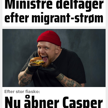
Ministre deltager
efter migrant-strøm
Efter stor fiasko:
Nu åbner Casper