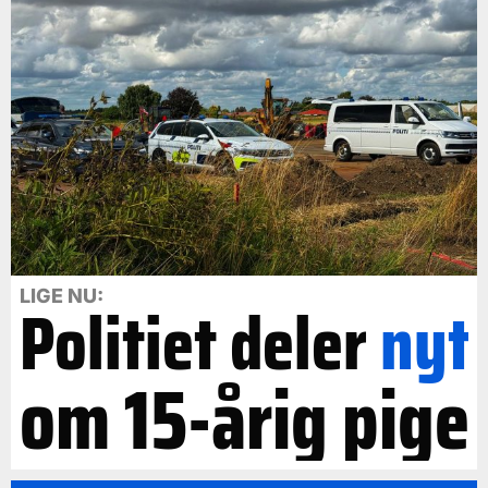
LIGE NU:
Politiet deler
nyt
om 15-årig pige