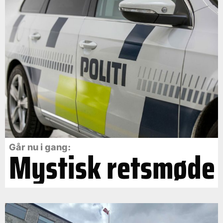
Går nu i gang:
Mystisk retsmøde