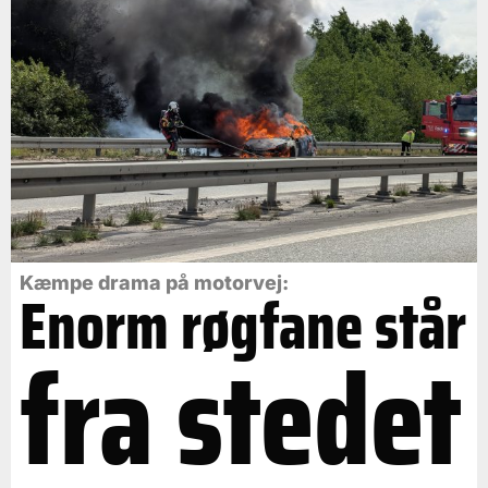
Kæmpe drama på motorvej:
Enorm røgfane står
fra stedet