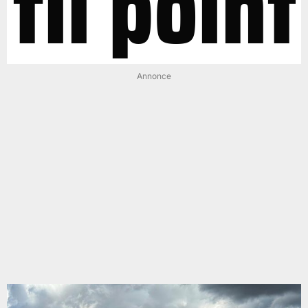
til point
Annonce