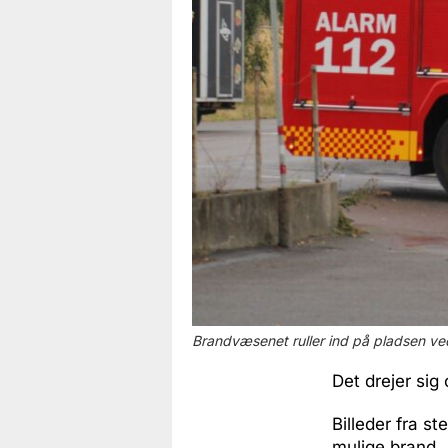
Brandvæsenet ruller ind på pladsen ved
Det drejer sig
Billeder fra s
mulige brand.