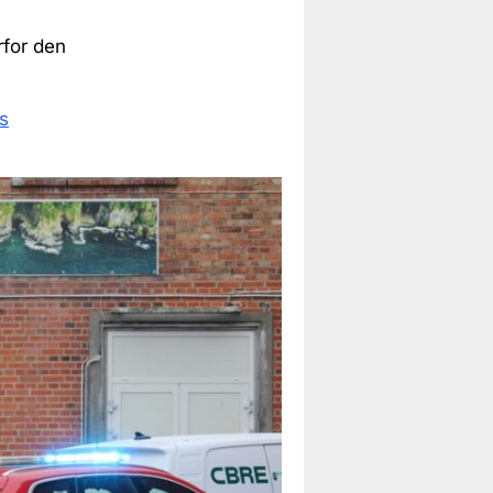
rfor den
s