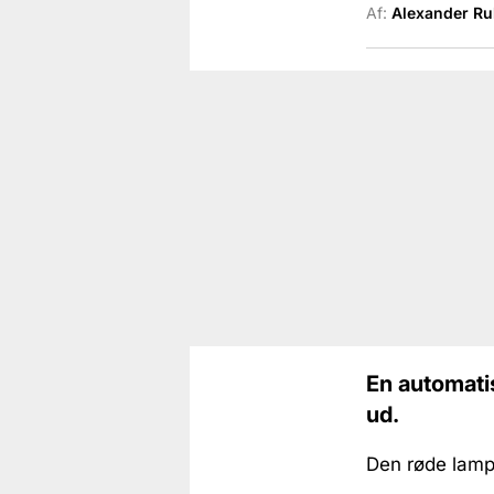
Af:
Alexander R
En automatis
ud.
Den røde lampe