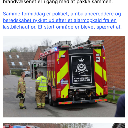
brandvæsenet er i gang med at pakke sammen.
Samme formiddag er politiet, ambulancereddere og
beredskabet rykket ud efter et alarmopkald fra en
lastbilchauffør. Et stort område er blevet spærret af.