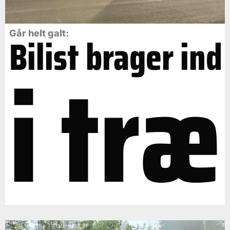
Går helt galt:
Bilist brager ind
i træ