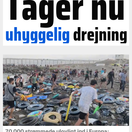
Tager nu
uhyggelig
drejning
70.000 strømmede ulovligt ind i Europa: