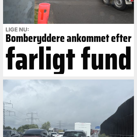
LIGE NU:
Bomberyddere ankommet efter
farligt fund