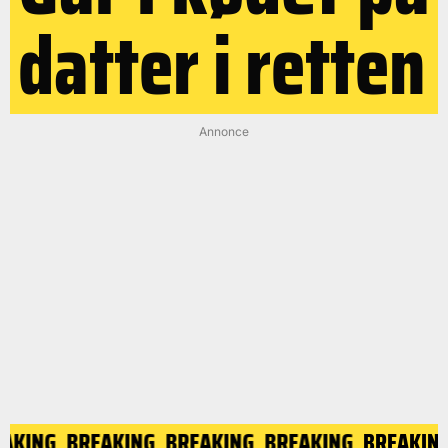
datter i retten
Annonce
EAKING
BREAKING
BREAKING
BREAKING
BREAKIN