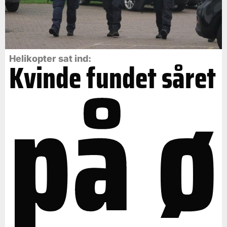
på ø
Helikopter sat ind:
Kvinde fundet såret