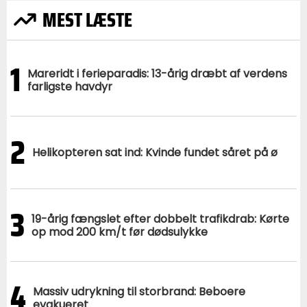
MEST LÆSTE
1
Mareridt i ferieparadis: 13-årig dræbt af verdens
farligste havdyr
2
Helikopteren sat ind: Kvinde fundet såret på ø
3
19-årig fængslet efter dobbelt trafikdrab: Kørte
op mod 200 km/t før dødsulykke
4
Massiv udrykning til storbrand: Beboere
evakueret