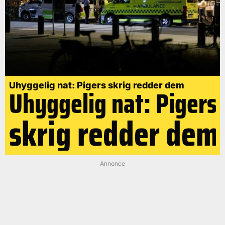
Uhyggelig nat: Pigers skrig redder dem
Uhyggelig nat: Pigers
skrig redder dem
Annonce