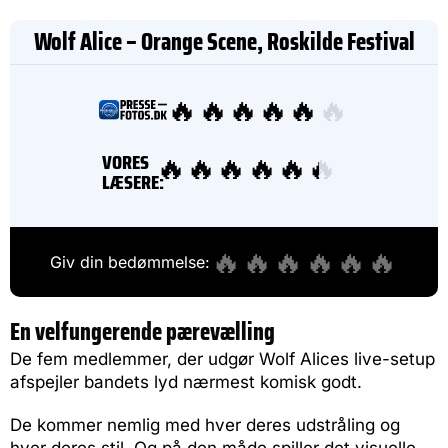
Wolf Alice – Orange Scene, Roskilde Festival
🔥
🔥
🔥
🔥
🔥
🔥
🔥
🔥
🔥
🔥
🔥
🔥
VORES
🔥
🔥
🔥
🔥
🔥
🔥
🔥
🔥
🔥
🔥
🔥
🔥
LÆSERE:
🔥
🔥
🔥
🔥
🔥
🔥
Giv din bedømmelse:
En velfungerende pærevælling
De fem medlemmer, der udgør Wolf Alices live-setup
afspejler bandets lyd nærmest komisk godt.
De kommer nemlig med hver deres udstråling og
hver deres stil. Og på den måde spiller det visuelle