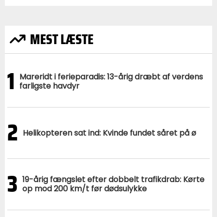
MEST LÆSTE
1
Mareridt i ferieparadis: 13-årig dræbt af verdens
farligste havdyr
2
Helikopteren sat ind: Kvinde fundet såret på ø
3
19-årig fængslet efter dobbelt trafikdrab: Kørte
op mod 200 km/t før dødsulykke