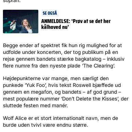
sopran.
SE OGSÅ
ANMELDELSE: ‘Prøv at se det her
kålhoved nu’
Begge ender af spektret fik hun rig mulighed for at
udfolde under koncerten, der tog publikum på en
rejse gennem bandets stærke bagkatalog – inklusiv
flere numre fra den nyeste plade ‘The Clearing’.
Højdepunkterne var mange, men særligt den
punkede ‘Yuk Foo’, hvis tekst Roswell bjæffede ud
gennem en megafon, og bandets – af god grund –
mest populære nummer ‘Don’t Delete the Kisses’, der
sluttede festen med manér.
Wolf Alice er et stort internationalt navn, men de
burde uden tvivl være endnu større.