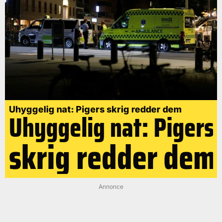
Uhyggelig nat: Pigers skrig redder dem
Uhyggelig nat: Pigers
skrig redder dem
Annonce