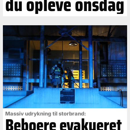
du opleve onsdag
Massiv udrykning til storbrand:
Beboere evakueret