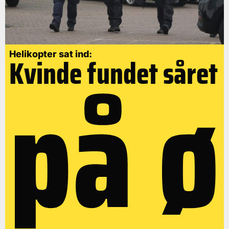
på ø
Helikopter sat ind:
Kvinde fundet såret