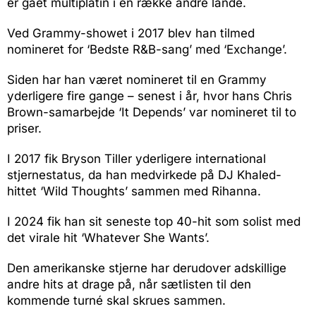
er gået multiplatin i en række andre lande.
Ved Grammy-showet i 2017 blev han tilmed
nomineret for ‘Bedste R&B-sang’ med ‘Exchange’.
Siden har han været nomineret til en Grammy
yderligere fire gange – senest i år, hvor hans Chris
Brown-samarbejde ‘It Depends’ var nomineret til to
priser.
I 2017 fik Bryson Tiller yderligere international
stjernestatus, da han medvirkede på DJ Khaled-
hittet ‘Wild Thoughts’ sammen med Rihanna.
I 2024 fik han sit seneste top 40-hit som solist med
det virale hit ‘Whatever She Wants’.
Den amerikanske stjerne har derudover adskillige
andre hits at drage på, når sætlisten til den
kommende turné skal skrues sammen.