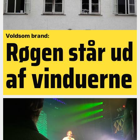
Røgen står ud
Voldsom brand:
af vinduerne