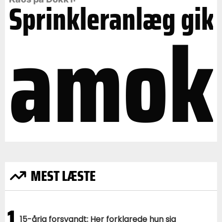
Sprinkleranlæg gik
amok
MEST LÆSTE
1
15-årig forsvandt: Her forklarede hun sig