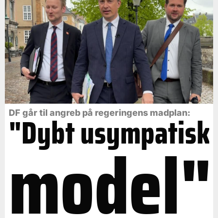
DF går til angreb på regeringens madplan:
"Dybt usympatisk
model"