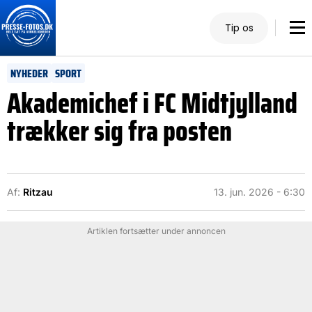
Tip os
NYHEDER
SPORT
Akademichef i FC Midtjylland
trækker sig fra posten
Af:
Ritzau
13. jun. 2026 - 6:30
Artiklen fortsætter under annoncen