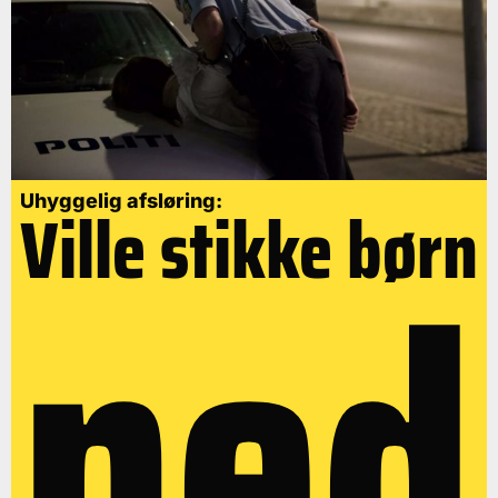
Uhyggelig afsløring:
Ville stikke børn
ned