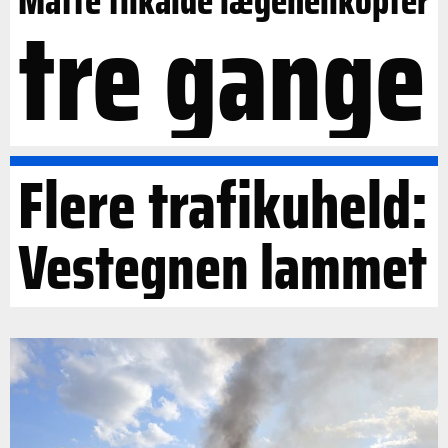
Måtte tilkalde lægehelikopter
tre gange
Flere trafikuheld:
Vestegnen lammet