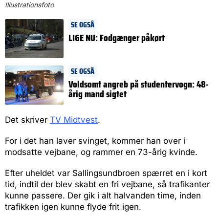
Illustrationsfoto
SE OGSÅ
LIGE NU: Fodgænger påkørt
SE OGSÅ
Voldsomt angreb på studentervogn: 48-
årig mand sigtet
Det skriver
TV Midtvest
.
For i det han laver svinget, kommer han over i
modsatte vejbane, og rammer en 73-årig kvinde.
Efter uheldet var Sallingsundbroen spærret en i kort
tid, indtil der blev skabt en fri vejbane, så trafikanter
kunne passere. Der gik i alt halvanden time, inden
trafikken igen kunne flyde frit igen.