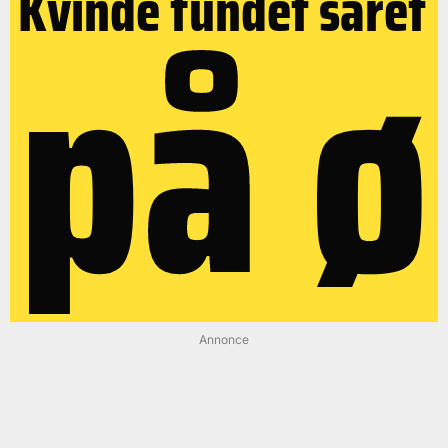
på ø
Kvinde fundet såret
Annonce