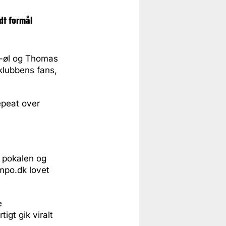
dt formål
s-øl og Thomas
 klubbens fans,
epeat over
 pokalen og
mpo.dk lovet
e
igt gik viralt