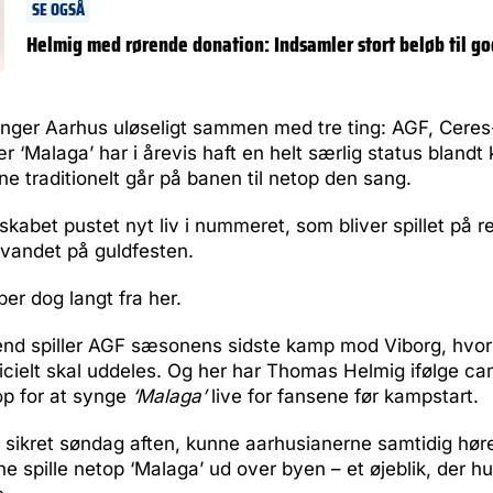
SE OGSÅ
Helmig med rørende donation: Indsamler stort beløb til go
ger Aarhus uløseligt sammen med tre ting: AGF, Cere
r ‘Malaga’ har i årevis haft en helt særlig status blandt
ne traditionelt går på banen til netop den sang.
kabet pustet nyt liv i nummeret, som bliver spillet på r
lvandet på guldfesten.
per dog langt fra her.
nd spiller AGF sæsonens sidste kamp mod Viborg, hvor
icielt skal uddeles. Og her har Thomas Helmig ifølge ca
op for at synge
‘Malaga’
live for fansene før kampstart.
 sikret søndag aften, kunne aarhusianerne samtidig hør
 spille netop ‘Malaga’ ud over byen – et øjeblik, der hurt