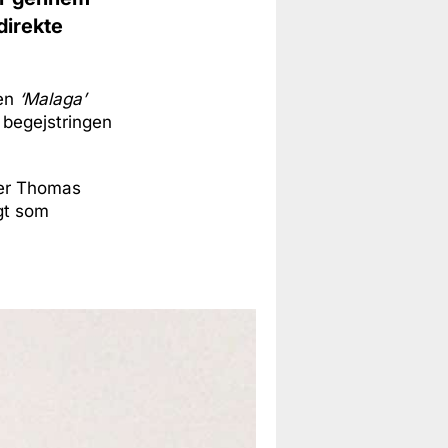
direkte
gen
‘Malaga’
n begejstringen
 er Thomas
igt som