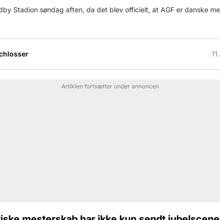
by Stadion søndag aften, da det blev officielt, at AGF er danske me
Schlosser
11
Artiklen fortsætter under annoncen
riske mesterskab har ikke kun sendt jubelscen