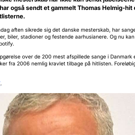
 har også sendt et gammelt Thomas Helmig-hit 
tlisterne.
dag aften sikrede sig det danske mesterskab, har san
rer, biler, stadioner og festende aarhusianere. Og nu ka
otify.
opgørelse over de 200 mest afspillede sange i Danmark
ker fra 2006 nemlig kravlet tilbage på hitlisten. Foreløb
T
.