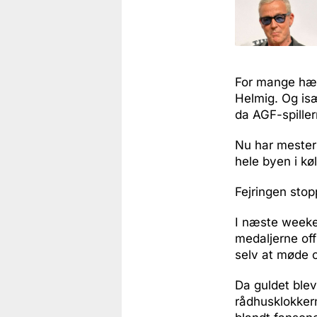
For mange hæn
Helmig. Og isæ
da AGF-spiller
Nu har mesters
hele byen i kø
Fejringen stop
I næste weeke
medaljerne off
selv at møde 
Da guldet blev
rådhusklokkerne