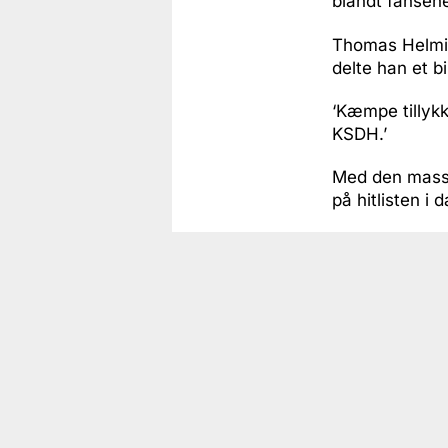
blandt fansen
Thomas Helmig
delte han et b
‘Kæmpe tillykk
KSDH.’
Med den massi
på hitlisten i