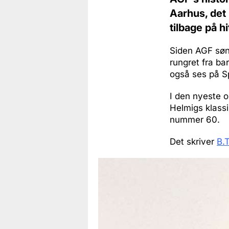
Aarhus, det
tilbage på hi
Siden AGF søn
rungret fra ba
også ses på Sp
I den nyeste 
Helmigs klassi
nummer 60.
Det skriver
B.