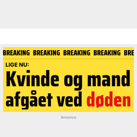
G
BREAKING
BREAKING
BREAKING
BREAKING
BRE
LIGE NU:
Kvinde og mand
afgået ved
døden
Annonce