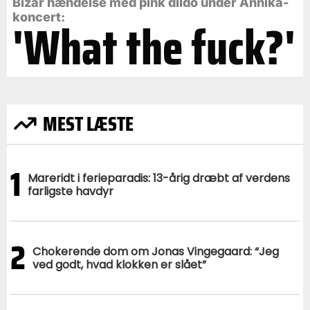
Bizar hændelse med pink dildo under Annika-
koncert:
'What the fuck?'
MEST LÆSTE
1
Mareridt i ferieparadis: 13-årig dræbt af verdens
farligste havdyr
2
Chokerende dom om Jonas Vingegaard: “Jeg
ved godt, hvad klokken er slået”