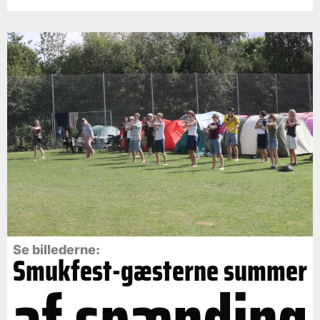
Se billederne:
Smukfest-gæsterne summer
af spænding