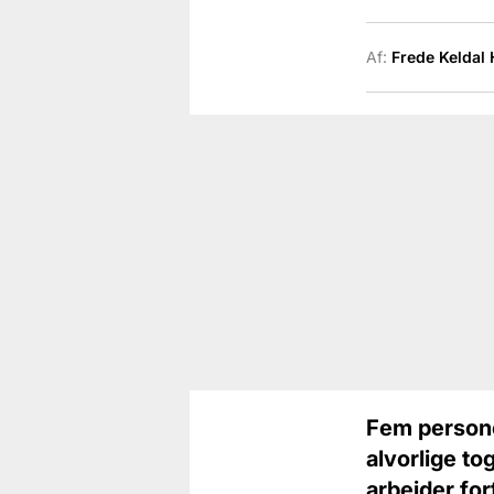
Af:
Frede Keldal
Fem personer
alvorlige to
arbejder fort