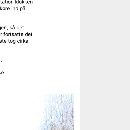
Station klokken
køre ind på
gen, så det
 fortsatte det
ste tog cirka
.
se.