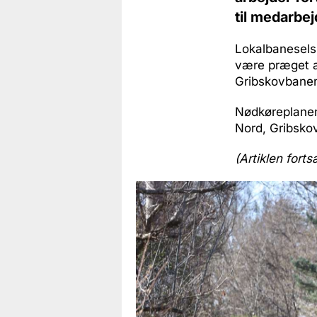
til medarbej
Lokalbaneselsk
være præget af
Gribskovbanen
Nødkøreplanen
Nord, Gribsk
(Artiklen forts