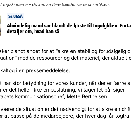
ogskinnerne – du kan se flere billeder nederst i artiklen.
SE OGSÅ
Almindelig mand var blandt de første til togulykken: Fort
detaljer om, hvad han så
er blandt andet for at “sikre en stabil og forudsigelig dr
ation” med de ressourcer og det materiel, der aktuelt er
kaltog i en pressemeddelelse.
et har stor betydning for vores kunder, når der er færre
 er det heller ikke en beslutning, vi tager let på, siger
kabets kommunikationschef, Mette Berthelsen.
værende situation er det nødvendigt for at sikre en drif
 at passe på de medarbejdere, der hver dag får togtrafi