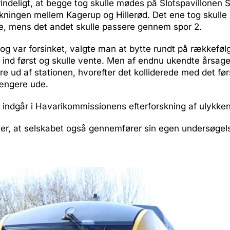
indeligt, at begge tog skulle mødes på Slotspavillonen 
ningen mellem Kagerup og Hillerød. Det ene tog skulle 
te, mens det andet skulle passere gennem spor 2.
tog var forsinket, valgte man at bytte rundt på rækkeføl
ind først og skulle vente. Men af endnu ukendte årsager
re ud af stationen, hvorefter det kolliderede med det før
længere ude.
indgår i Havarikommissionens efterforskning af ulykken
ser, at selskabet også gennemfører sin egen undersøgel