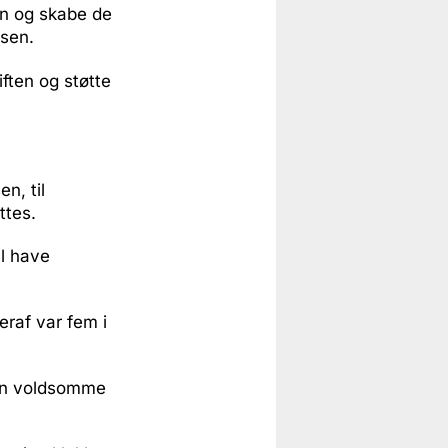
ten og skabe de
lsen.
iften og støtte
n, til
ttes.
al have
eraf var fem i
den voldsomme