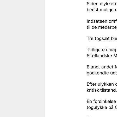
Siden ulykken 
bedst mulige r
Indsatsen omfa
til de medarbej
Tre togsæt ble
Tidligere i ma
Sjællandske Med
Blandt andet f
godkendte udda
Efter ulykken 
kritisk tilstan
En forsinkels
togulykke på 