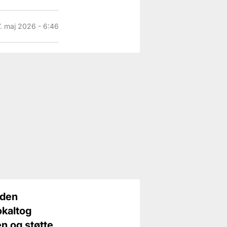
. maj 2026 - 6:46
 den
okaltog
en og støtte