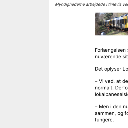
Myndighederne arbejdede i timevis ved t
Forlængelsen sk
nuværende situ
Det oplyser Lo
– Vi ved, at d
normalt. Derfor
lokalbanesels
– Men i den nu
sammen, og for
fungere.