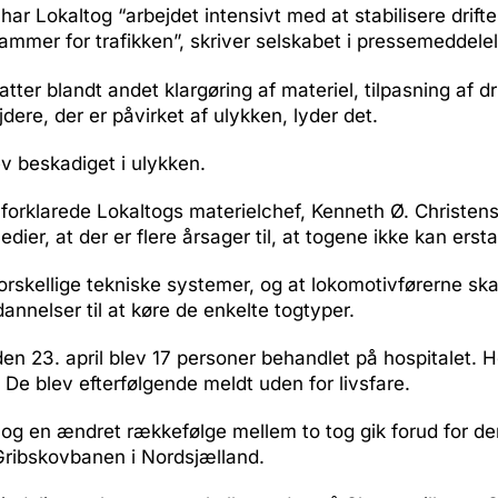
har Lokaltog “arbejdet intensivt med at stabilisere drif
ammer for trafikken”, skriver selskabet i pressemeddele
tter blandt andet klargøring af materiel, tilpasning af dr
dere, der er påvirket af ulykken, lyder det.
v beskadiget i ulykken.
j forklarede Lokaltogs materielchef, Kenneth Ø. Christense
ier, at der er flere årsager til, at togene ikke kan ersta
orskellige tekniske systemer, og at lokomotivførerne sk
nnelser til at køre de enkelte togtyper.
den 23. april blev 17 personer behandlet på hospitalet. H
d. De blev efterfølgende meldt uden for livsfare.
e og en ændret rækkefølge mellem to tog gik forud for 
Gribskovbanen i Nordsjælland.