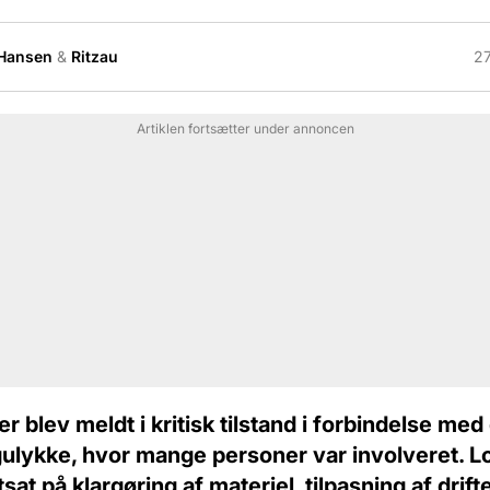
 Hansen
&
Ritzau
27
Artiklen fortsætter under annoncen
 blev meldt i kritisk tilstand i forbindelse med
gulykke, hvor mange personer var involveret. L
sat på klargøring af materiel, tilpasning af drift