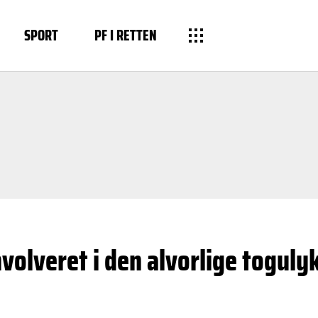
SPORT
PF I RETTEN
nvolveret i den alvorlige toguly