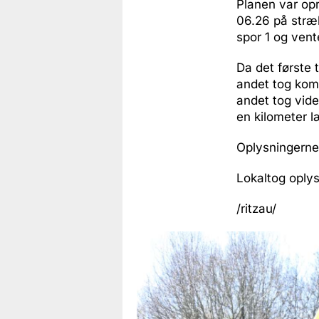
Planen var opr
06.26 på stræk
spor 1 og ven
Da det første 
andet tog kom 
andet tog vide
en kilometer 
Oplysningerne 
Lokaltog oply
/ritzau/