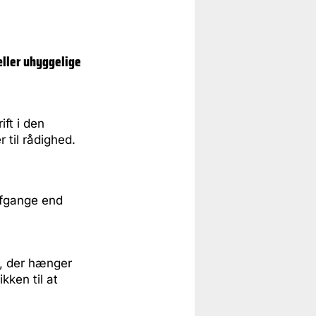
æller uhyggelige
ift i den
 til rådighed.
 afgange end
t, der hænger
kken til at