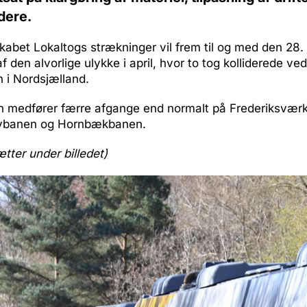
dere.
abet Lokaltogs strækninger vil frem til og med den 28. 
 den alvorlige ulykke i april, hvor to tog kolliderede v
 i Nordsjælland.
 medfører færre afgange end normalt på Frederiksværkb
ovbanen og Hornbækbanen.
ætter under billedet)