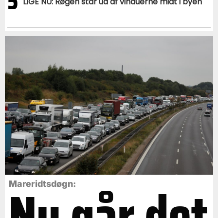
5
LIGE NU: Røgen står ud af vinduerne midt i byen
Nu går det
Mareridtsdøgn: