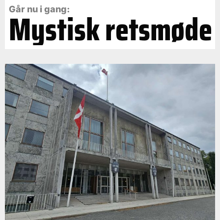
Går nu i gang:
Mystisk retsmøde