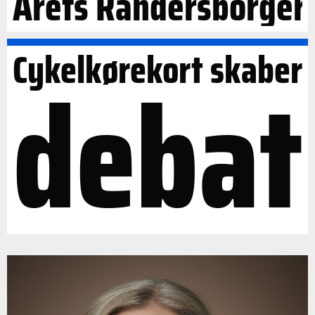
Årets Randersborger
Cykelkørekort skaber
debat