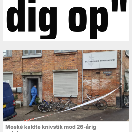
dig op"
Moské kaldte knivstik mod 26-årig