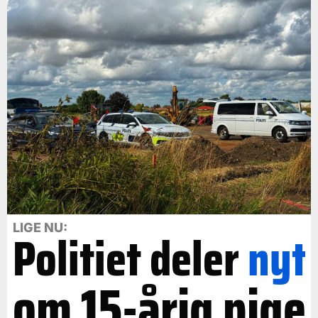
LIGE NU:
Politiet deler
nyt
om 15-årig pige