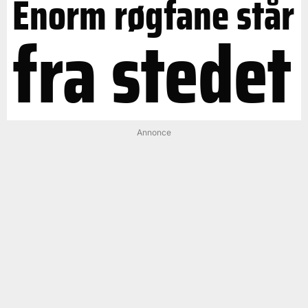
Enorm røgfane står
fra stedet
Annonce