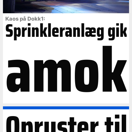
Kaos på Dokk1:
Sprinkleranlæg gik
amok
Opruster til