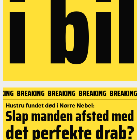
i bil
EAKING
BREAKING
BREAKING
BREAKING
BREAKIN
Hustru fundet død i Nørre Nebel:
Slap manden afsted med
det perfekte drab?