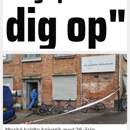
dig op"
Moské kaldte knivstik mod 26-årig