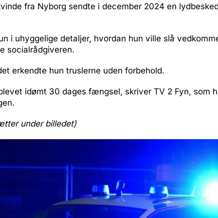
vinde fra Nyborg sendte i december 2024 en lydbesked t
.
n i uhyggelige detaljer, hvordan hun ville slå vedkomme
re socialrådgiveren.
et erkendte hun truslerne uden forbehold.
blevet idømt 30 dages fængsel, skriver TV 2 Fyn, som h
gen.
ætter under billedet)