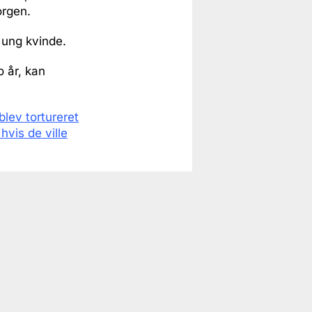
orgen.
 ung kvinde.
o år, kan
blev tortureret
hvis de ville