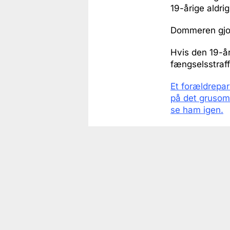
19-årige aldri
Dommeren gjor
Hvis den 19-år
fængselsstraf
Et forældrepar
på det grusomm
se ham igen.