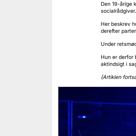
Den 19-årige k
socialrådgiver
Her beskrev hu
derefter parte
Under retsmød
Hun er derfor 
aktindsigt i sa
(Artiklen forts