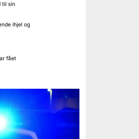
il sin
nde ihjel og
ar fået