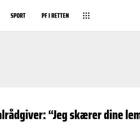
SPORT
PF I RETTEN
ialrådgiver: “Jeg skærer dine l