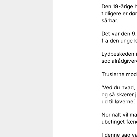
Den 19-årige h
tidligere er d
sårbar.
Det var den 9
fra den unge k
Lydbeskeden in
socialrådgive
Truslerne mod 
‘Ved du hvad, 
og så skærer j
ud til løverne’.
Normalt vil ma
ubetinget fæn
I denne sag va