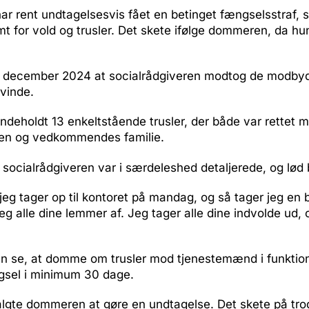
ar rent undtagelsesvis fået en betinget fængselsstraf,
ømt for vold og trusler. Det skete ifølge dommeren, da hun
. december 2024 at socialrådgiveren modtog de modbyde
vinde.
deholdt 13 enkeltstående trusler, der både var rettet 
ren og vedkommendes familie.
socialrådgiveren var i særdeleshed detaljerede, og lød 
jeg tager op til kontoret på mandag, og så tager jeg en
eg alle dine lemmer af. Jeg tager alle dine indvolde ud, 
n se, at domme om trusler mod tjenestemænd i funktion, 
gsel i minimum 30 dage.
lgte dommeren at gøre en undtagelse. Det skete på trod