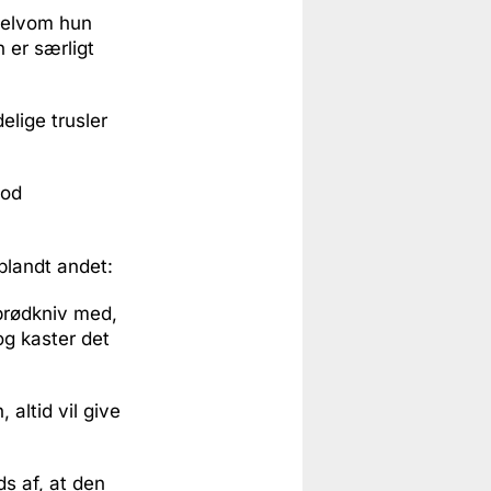
 selvom hun
 er særligt
lige trusler
mod
blandt andet:
 brødkniv med,
og kaster det
altid vil give
s af, at den